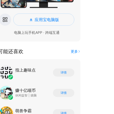
应用宝电脑版
电脑上玩手机APP · 跨端互通
可能还喜欢
更多
指上趣味点
详情
赚十亿喵币
详情
休闲益智
|
烧脑
萌兽争霸
详情