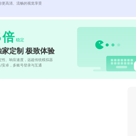
你更高清、流畅的视觉享受
5
倍
稳定
独家定制 极致体验
定性、响应速度，远超传统模拟器
OS/安卓，多账号登录与互通