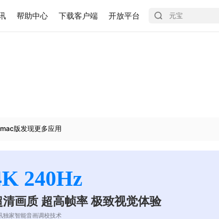
讯
帮助中心
下载客户端
开放平台
mac版发现更多应用
4K 240Hz
超清画质 超高帧率 极致视觉体验
讯独家智能音画调校技术