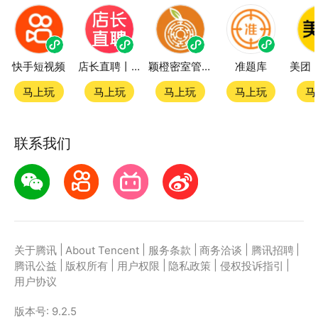
快手短视频
店长直聘丨求职招聘找工作
颖橙密室管家SmartOrange
准题库
马上玩
马上玩
马上玩
马上玩
马
联系我们
|
|
|
|
|
关于腾讯
About Tencent
服务条款
商务洽谈
腾讯招聘
|
|
|
|
|
腾讯公益
版权所有
用户权限
隐私政策
侵权投诉指引
用户协议
版本号:
9.2.5