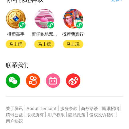
度精品小游戏。直接搜索或者在小游戏 tab 发现热门
大鱼吃小鱼经典正版小游戏双平台畅玩
投币高手
蛋仔跑酷双人小游戏
找茬我真行
官方授权，在电脑上和手机上双端都能直接畅玩微信小
游戏
马上玩
马上玩
马上玩
如何在应用宝上玩微信小游戏？
联系我们
第一步：点击下载应用宝客户端，第二步：一键登录，
第三步：直接拉起微信小游戏大鱼吃小鱼经典正版畅玩
|
|
|
|
|
关于腾讯
About Tencent
服务条款
商务洽谈
腾讯招聘
|
|
|
|
|
腾讯公益
版权所有
用户权限
隐私政策
侵权投诉指引
用户协议