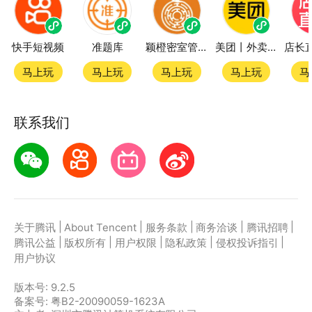
快手短视频
准题库
颖橙密室管家SmartOrange
美团丨外卖团购特价美食酒店电影
马上玩
马上玩
马上玩
马上玩
马
联系我们
|
|
|
|
|
关于腾讯
About Tencent
服务条款
商务洽谈
腾讯招聘
|
|
|
|
|
腾讯公益
版权所有
用户权限
隐私政策
侵权投诉指引
用户协议
版本号:
9.2.5
备案号: 粤B2-20090059-1623A