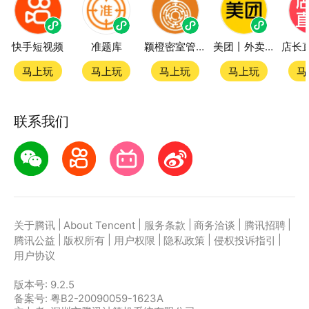
快手短视频
准题库
颖橙密室管家SmartOrange
美团丨外卖团购特价美食酒店电影
马上玩
马上玩
马上玩
马上玩
马
联系我们
|
|
|
|
|
关于腾讯
About Tencent
服务条款
商务洽谈
腾讯招聘
|
|
|
|
|
腾讯公益
版权所有
用户权限
隐私政策
侵权投诉指引
用户协议
版本号:
9.2.5
备案号: 粤B2-20090059-1623A