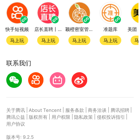
快手短视频
店长直聘丨求职招聘找工作
颖橙密室管家SmartOrange
准题库
马上玩
马上玩
马上玩
马上玩
马
联系我们
|
|
|
|
|
关于腾讯
About Tencent
服务条款
商务洽谈
腾讯招聘
|
|
|
|
|
腾讯公益
版权所有
用户权限
隐私政策
侵权投诉指引
用户协议
版本号:
9.2.5