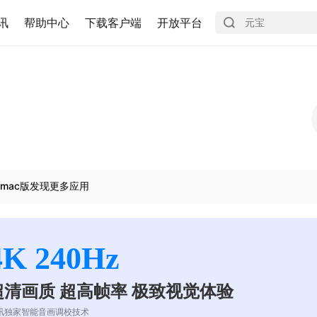
讯
帮助中心
下载客户端
开放平台
mac版发现更多应用
4K 240Hz
超清画质 超高帧率 极致视觉体验
讯独家智能音画调校技术