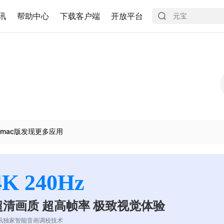
讯
帮助中心
下载客户端
开放平台
mac版发现更多应用
4K 240Hz
超清画质 超高帧率 极致视觉体验
讯独家智能音画调校技术