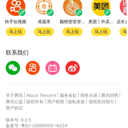
快手短视频
准题库
颖橙密室管家SmartOrange
美团丨外卖团购特价美食酒店电影
马上玩
马上玩
马上玩
马上玩
马
联系我们
|
|
|
|
|
关于腾讯
About Tencent
服务条款
商务洽谈
腾讯招聘
|
|
|
|
|
腾讯公益
版权所有
用户权限
隐私政策
侵权投诉指引
用户协议
版本号:
9.2.5
备案号: 粤B2-20090059-1623A