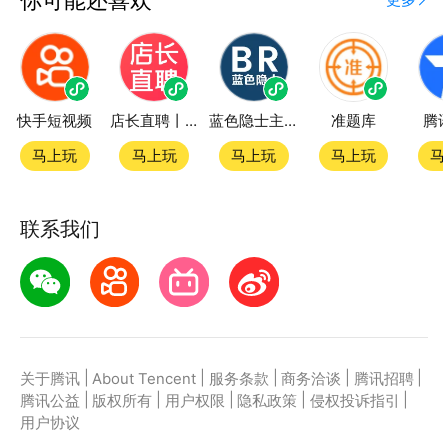
快手短视频
店长直聘丨求职招聘找工作
蓝色隐士主题站
准题库
腾
马上玩
马上玩
马上玩
马上玩
马
联系我们
|
|
|
|
|
关于腾讯
About Tencent
服务条款
商务洽谈
腾讯招聘
|
|
|
|
|
腾讯公益
版权所有
用户权限
隐私政策
侵权投诉指引
用户协议