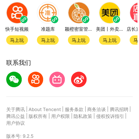
快手短视频
准题库
颖橙密室管家SmartOrange
美团丨外卖团购特价美食酒店电影
马上玩
马上玩
马上玩
马上玩
马
联系我们
|
|
|
|
|
关于腾讯
About Tencent
服务条款
商务洽谈
腾讯招聘
|
|
|
|
|
腾讯公益
版权所有
用户权限
隐私政策
侵权投诉指引
用户协议
版本号:
9.2.5