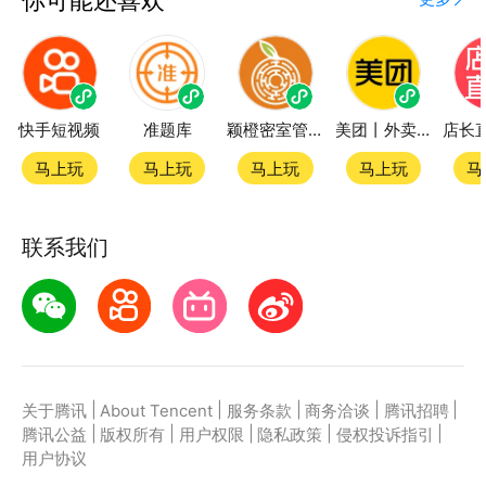
快手短视频
准题库
颖橙密室管家SmartOrange
美团丨外卖团购特价美食酒店电影
马上玩
马上玩
马上玩
马上玩
马
联系我们
|
|
|
|
|
关于腾讯
About Tencent
服务条款
商务洽谈
腾讯招聘
|
|
|
|
|
腾讯公益
版权所有
用户权限
隐私政策
侵权投诉指引
用户协议