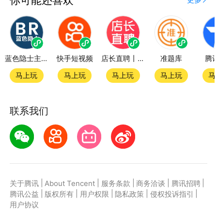
蓝色隐士主题站
快手短视频
店长直聘丨求职招聘找工作
准题库
腾
马上玩
马上玩
马上玩
马上玩
马
联系我们
|
|
|
|
|
关于腾讯
About Tencent
服务条款
商务洽谈
腾讯招聘
|
|
|
|
|
腾讯公益
版权所有
用户权限
隐私政策
侵权投诉指引
用户协议