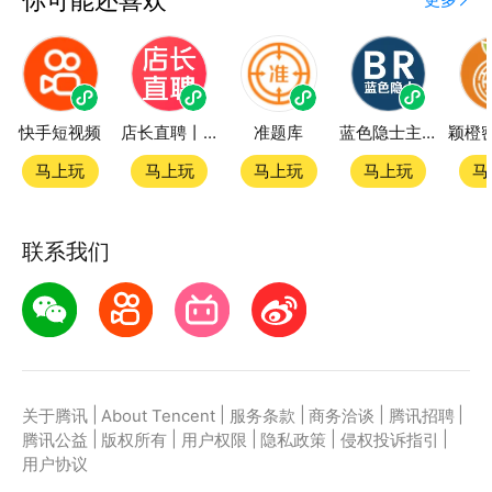
快手短视频
店长直聘丨求职招聘找工作
准题库
蓝色隐士主题站
马上玩
马上玩
马上玩
马上玩
马
联系我们
|
|
|
|
|
关于腾讯
About Tencent
服务条款
商务洽谈
腾讯招聘
|
|
|
|
|
腾讯公益
版权所有
用户权限
隐私政策
侵权投诉指引
用户协议