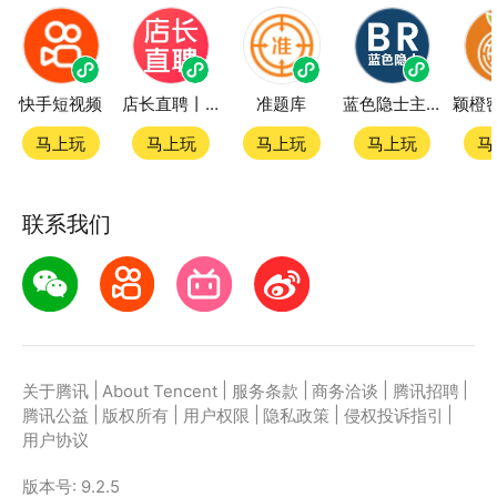
快手短视频
店长直聘丨求职招聘找工作
准题库
蓝色隐士主题站
马上玩
马上玩
马上玩
马上玩
马
联系我们
|
|
|
|
|
关于腾讯
About Tencent
服务条款
商务洽谈
腾讯招聘
|
|
|
|
|
腾讯公益
版权所有
用户权限
隐私政策
侵权投诉指引
用户协议
版本号:
9.2.5