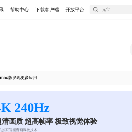
讯
帮助中心
下载客户端
开放平台
mac版发现更多应用
4K 240Hz
超清画质 超高帧率 极致视觉体验
讯独家智能音画调校技术