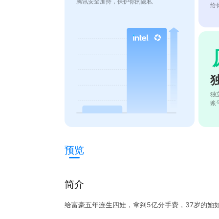
腾讯安全加持，保护你的隐私
给
独
账
预览
简介
给富豪五年连生四娃，拿到5亿分手费，37岁的她