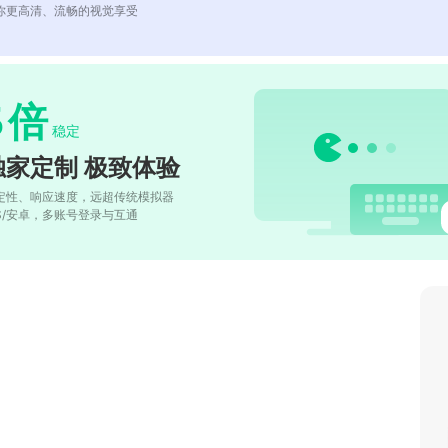
你更高清、流畅的视觉享受
5
倍
稳定
独家定制 极致体验
定性、响应速度，远超传统模拟器
OS/安卓，多账号登录与互通