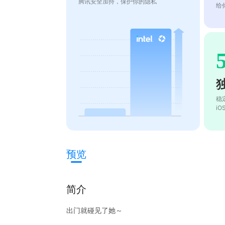
腾讯安全加持，保护你的隐私
给
稳
i
预览
简介
出门就碰见了她～