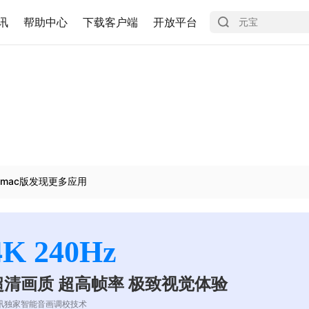
讯
帮助中心
下载客户端
开放平台
mac版发现更多应用
4K 240Hz
超清画质 超高帧率 极致视觉体验
讯独家智能音画调校技术