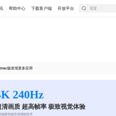
讯
帮助中心
下载客户端
开放平台
mac版发现更多应用
4K 240Hz
超清画质 超高帧率 极致视觉体验
讯独家智能音画调校技术