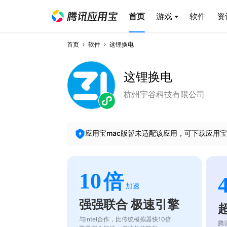
首页
游戏
软件
资
首页
软件
这锂换电
这锂换电
杭州宇谷科技有限公司
应用宝mac版暂未适配该应用，可下载应用宝
10
倍
加速
强强联合 极速引擎
与intel合作，比传统模拟器快10倍
腾