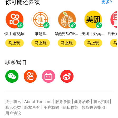
你可能还喜欢
更多
快手短视频
准题库
颖橙密室管家SmartOrange
美团丨外卖团购特价美食酒店电影
马上玩
马上玩
马上玩
马上玩
马
联系我们
|
|
|
|
|
关于腾讯
About Tencent
服务条款
商务洽谈
腾讯招聘
|
|
|
|
|
腾讯公益
版权所有
用户权限
隐私政策
侵权投诉指引
用户协议