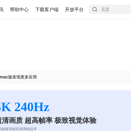
讯
帮助中心
下载客户端
开放平台
mac版发现更多应用
4K 240Hz
超清画质 超高帧率 极致视觉体验
讯独家智能音画调校技术