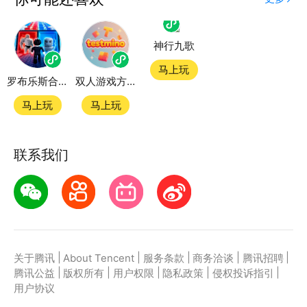
度精品小游戏。直接搜索或者在小游戏 tab 发现热门
神行九歌
益智烧脑8000关小游戏双平台畅玩
马上玩
罗布乐斯合集
双人游戏方块
官方授权，在电脑上和手机上双端都能直接畅玩微信小
游戏
马上玩
马上玩
如何在应用宝上玩微信小游戏？
联系我们
第一步：点击下载应用宝客户端，第二步：一键登录，
第三步：直接拉起微信小游戏益智烧脑8000关畅玩
|
|
|
|
|
关于腾讯
About Tencent
服务条款
商务洽谈
腾讯招聘
|
|
|
|
|
腾讯公益
版权所有
用户权限
隐私政策
侵权投诉指引
用户协议