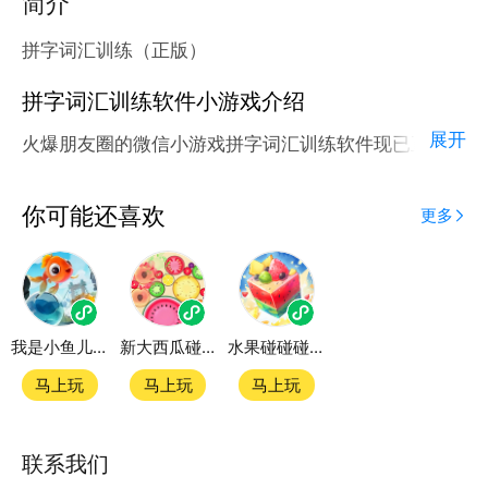
简介
拼字词汇训练（正版）
拼字词汇训练软件小游戏介绍
展开
火爆朋友圈的微信小游戏拼字词汇训练软件现已正式登
陆腾讯应用宝官方平台。
应用宝为腾讯官方游戏平台，收录海量正版授权的高热
你可能还喜欢
更多
度精品小游戏。直接搜索或者在小游戏 tab 发现热门
拼字词汇训练软件小游戏双平台畅玩
我是小鱼儿游戏
新大西瓜碰碰碰
水果碰碰碰H5
官方授权，在电脑上和手机上双端都能直接畅玩微信小
游戏
马上玩
马上玩
马上玩
如何在应用宝上玩微信小游戏？
联系我们
第一步：点击下载应用宝客户端，第二步：一键登录，