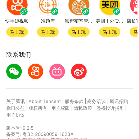
快手短视频
准题库
颖橙密室管家SmartOrange
美团丨外卖团购特价美食酒店电影
马上玩
马上玩
马上玩
马上玩
马
联系我们
|
|
|
|
|
关于腾讯
About Tencent
服务条款
商务洽谈
腾讯招聘
|
|
|
|
|
腾讯公益
版权所有
用户权限
隐私政策
侵权投诉指引
用户协议
版本号:
9.2.5
备案号: 粤B2-20090059-1623A