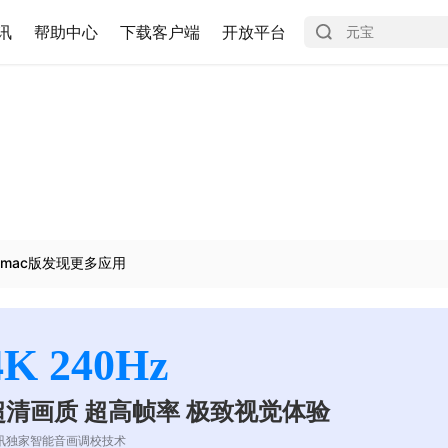
讯
帮助中心
下载客户端
开放平台
mac版发现更多应用
4K 240Hz
超清画质 超高帧率 极致视觉体验
讯独家智能音画调校技术