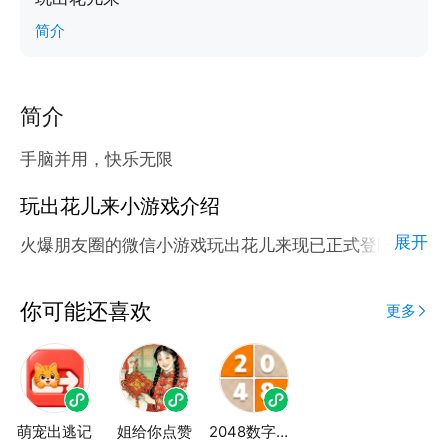
简介
简介
手脑并用，快乐无限
玩出花儿来小游戏介绍
展开
火爆朋友圈的微信小游戏玩出花儿来现已正式登陆腾讯
应用宝官方平台。
应用宝为腾讯官方游戏平台，收录海量正版授权的高热
你可能还喜欢
更多
度精品小游戏。直接搜索或者在小游戏 tab 发现热门
玩出花儿来小游戏双平台畅玩
萌宠出逃记
姐给你点赞
2048数字方块
官方授权，在电脑上和手机上双端都能直接畅玩微信小