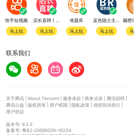
快手短视频
店长直聘丨求职招聘找工作
准题库
蓝色隐士主题站
马上玩
马上玩
马上玩
马上玩
马
联系我们
|
|
|
|
|
关于腾讯
About Tencent
服务条款
商务洽谈
腾讯招聘
|
|
|
|
|
腾讯公益
版权所有
用户权限
隐私政策
侵权投诉指引
用户协议
版本号:
9.2.5
备案号: 粤B2-20090059-1623A