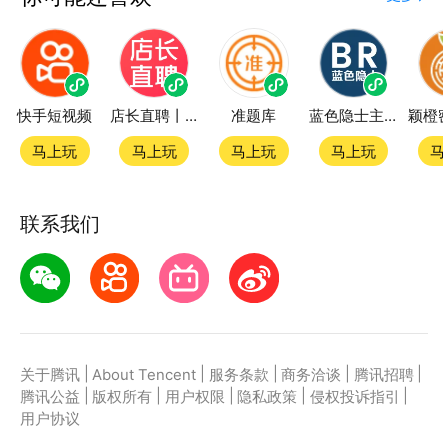
快手短视频
店长直聘丨求职招聘找工作
准题库
蓝色隐士主题站
马上玩
马上玩
马上玩
马上玩
马
联系我们
|
|
|
|
|
关于腾讯
About Tencent
服务条款
商务洽谈
腾讯招聘
|
|
|
|
|
腾讯公益
版权所有
用户权限
隐私政策
侵权投诉指引
用户协议