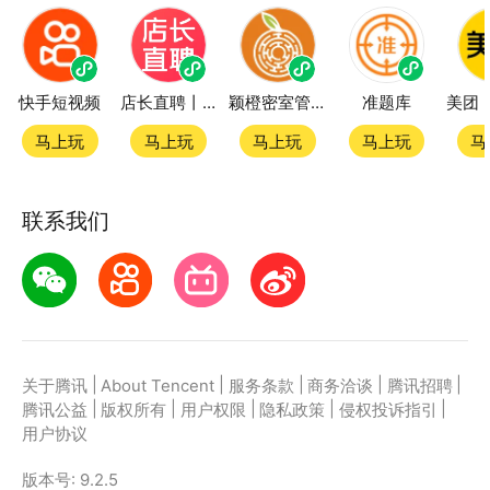
快手短视频
店长直聘丨求职招聘找工作
颖橙密室管家SmartOrange
准题库
马上玩
马上玩
马上玩
马上玩
马
联系我们
|
|
|
|
|
关于腾讯
About Tencent
服务条款
商务洽谈
腾讯招聘
|
|
|
|
|
腾讯公益
版权所有
用户权限
隐私政策
侵权投诉指引
用户协议
版本号:
9.2.5