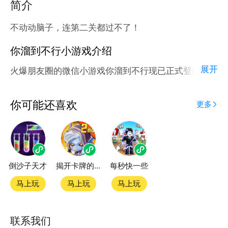
简介
不动动脑子，连第二关都过不了！
你溜到不行小游戏介绍
展开
火爆朋友圈的微信小游戏你溜到不行现已正式登陆腾讯
应用宝官方平台。
应用宝为腾讯官方游戏平台，收录海量正版授权的高热
你可能还喜欢
更多
度精品小游戏。直接搜索或者在小游戏 tab 发现热门
你溜到不行小游戏双平台畅玩
倒沙子天才
揭开卡牌的秘密
每秒快一些
官方授权，在电脑上和手机上双端都能直接畅玩微信小
游戏
马上玩
马上玩
马上玩
如何在应用宝上玩微信小游戏？
联系我们
第一步：点击下载应用宝客户端，第二步：一键登录，