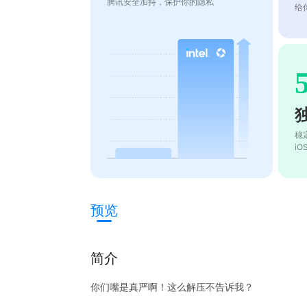
腾讯安全加持，保护你的隐私
给
稳
i
预览
简介
你们嘴是真严啊！这么解压不告诉我？