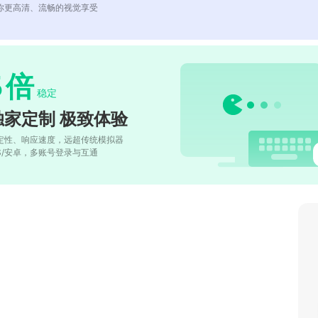
你更高清、流畅的视觉享受
5
倍
稳定
独家定制 极致体验
定性、响应速度，远超传统模拟器
OS/安卓，多账号登录与互通