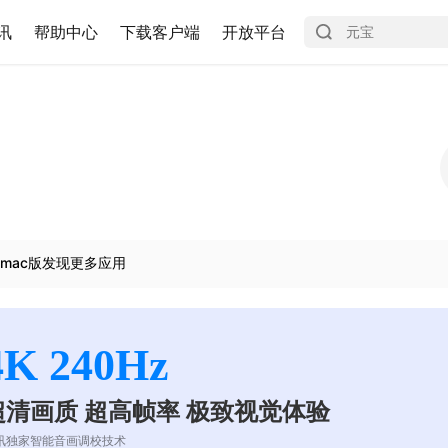
讯
帮助中心
下载客户端
开放平台
mac版发现更多应用
4K 240Hz
超清画质 超高帧率 极致视觉体验
讯独家智能音画调校技术