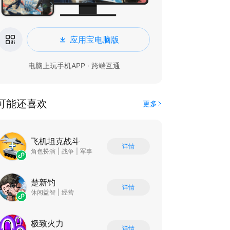
应用宝电脑版
电脑上玩手机APP · 跨端互通
可能还喜欢
更多
飞机坦克战斗
详情
角色扮演
|
战争
|
军事
楚新钓
详情
休闲益智
|
经营
极致火力
详情