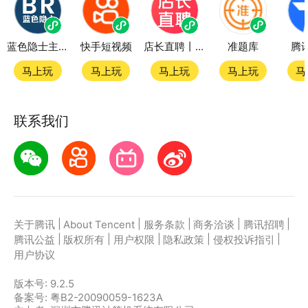
蓝色隐士主题站
快手短视频
店长直聘丨求职招聘找工作
准题库
腾
马上玩
马上玩
马上玩
马上玩
马
联系我们
|
|
|
|
|
关于腾讯
About Tencent
服务条款
商务洽谈
腾讯招聘
|
|
|
|
|
腾讯公益
版权所有
用户权限
隐私政策
侵权投诉指引
用户协议
版本号:
9.2.5
备案号: 粤B2-20090059-1623A