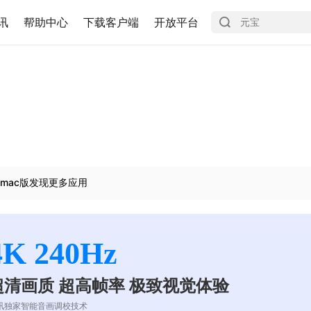
讯
帮助中心
下载客户端
开放平台
mac版发现更多应用
4K 240Hz
超清画质 超高帧率 极致视觉体验
讯独家智能音画调校技术