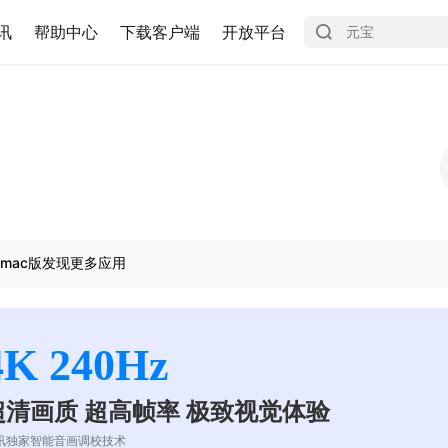
讯
帮助中心
下载客户端
开放平台
mac版发现更多应用
4K 240Hz
超清画质 超高帧率 极致视觉体验
讯独家智能音画调校技术