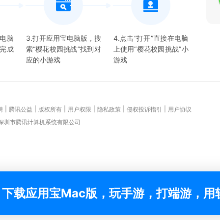
宝电脑
3.打开应用宝电脑版，搜
4.点击“打开”直接在电脑
并完成
索“
樱花校园挑战
”找到对
上使用“
樱花校园挑战
”
小
应的
小游戏
游戏
|
|
|
|
|
|
聘
腾讯公益
版权所有
用户权限
隐私政策
侵权投诉指引
用户协议
 深圳市腾讯计算机系统有限公司
下载应用宝Mac版，玩手游，打端游，用