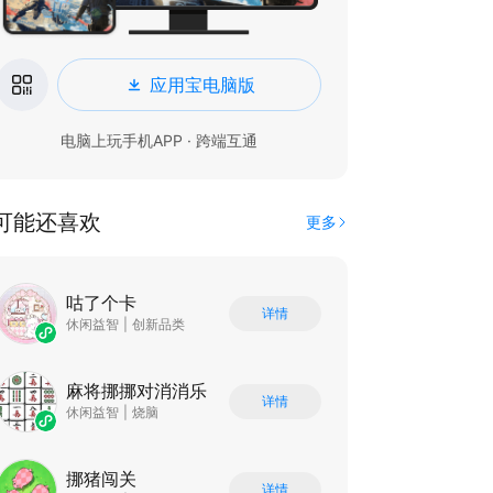
应用宝电脑版
电脑上玩手机APP · 跨端互通
可能还喜欢
更多
咕了个卡
详情
休闲益智
|
创新品类
麻将挪挪对消消乐
详情
休闲益智
|
烧脑
挪猪闯关
详情