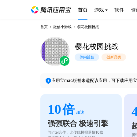
首页
游戏
软件
资
首页
微信小游戏
樱花校园挑战
樱花校园挑战
休闲益智
创新品类
应用宝mac版暂未适配该应用，可下载应用宝
10
倍
加速
强强联合 极速引擎
与intel合作，比传统模拟器快10倍
腾