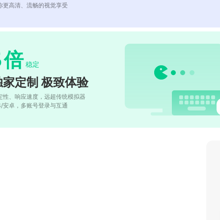
你更高清、流畅的视觉享受
5
倍
稳定
独家定制 极致体验
定性、响应速度，远超传统模拟器
OS/安卓，多账号登录与互通