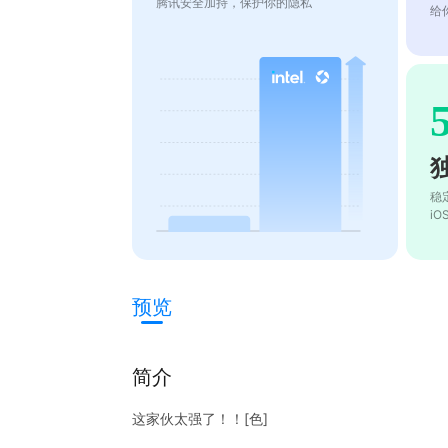
腾讯安全加持，保护你的隐私
给
稳
i
预览
简介
这家伙太强了！！[色]