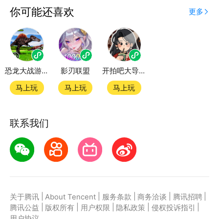
应用宝为腾讯官方游戏平台，收录海量正版授权的高热
你可能还喜欢
更多
度精品小游戏。直接搜索或者在小游戏 tab 发现热门
全民一起消方块小游戏双平台畅玩
恐龙大战游戏
影刃联盟
开拍吧大导演
官方授权，在电脑上和手机上双端都能直接畅玩微信小
游戏
马上玩
马上玩
马上玩
如何在应用宝上玩微信小游戏？
联系我们
第一步：点击下载应用宝客户端，第二步：一键登录，
第三步：直接拉起微信小游戏全民一起消方块畅玩
|
|
|
|
|
关于腾讯
About Tencent
服务条款
商务洽谈
腾讯招聘
|
|
|
|
|
腾讯公益
版权所有
用户权限
隐私政策
侵权投诉指引
用户协议