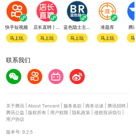
快手短视频
店长直聘丨求职招聘找工作
蓝色隐士主题站
准题库
腾
马上玩
马上玩
马上玩
马上玩
马
联系我们
|
|
|
|
|
关于腾讯
About Tencent
服务条款
商务洽谈
腾讯招聘
|
|
|
|
|
腾讯公益
版权所有
用户权限
隐私政策
侵权投诉指引
用户协议
版本号:
9.2.5