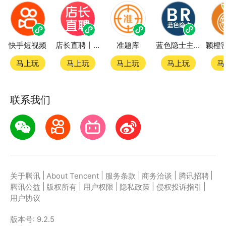
快手短视频
店长直聘丨求职招聘找工作
准题库
蓝色隐士主题站
马上玩
马上玩
马上玩
马上玩
马
联系我们
|
|
|
|
|
关于腾讯
About Tencent
服务条款
商务洽谈
腾讯招聘
|
|
|
|
|
腾讯公益
版权所有
用户权限
隐私政策
侵权投诉指引
用户协议
版本号:
9.2.5