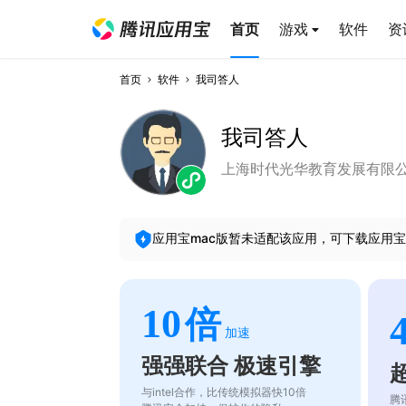
首页
游戏
软件
资
首页
软件
我司答人
我司答人
上海时代光华教育发展有限
应用宝mac版暂未适配该应用，可下载应用宝
10
倍
加速
强强联合 极速引擎
与intel合作，比传统模拟器快10倍
腾