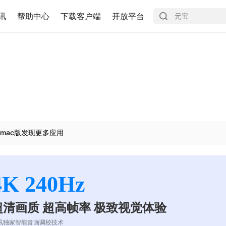
讯
帮助中心
下载客户端
开放平台
mac版发现更多应用
4K 240Hz
超清画质 超高帧率 极致视觉体验
讯独家智能音画调校技术