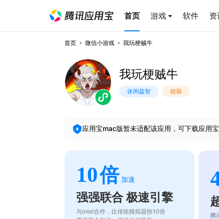
首页
游戏
软件
资
首页
微信小游戏
我玩梗贼牛
我玩梗贼牛
休闲益智
烧脑
应用宝mac版暂未适配该应用，可下载应用宝
10
倍
加速
强强联合 极速引擎
与intel合作，比传统模拟器快10倍
腾