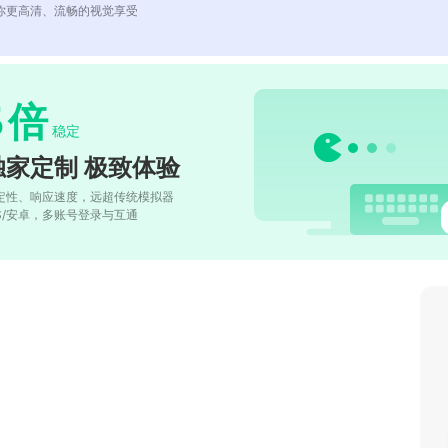
你更高清、流畅的视觉享受
5
倍
稳定
独家定制 极致体验
定性、响应速度，远超传统模拟器
OS/安卓，多账号登录与互通