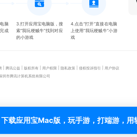
宝电脑
3.打开应用宝电脑版，搜
4.点击“打开”直接在电脑
并完成
索“
我玩梗贼牛
”找到对应
上使用“
我玩梗贼牛
”
小游
的
小游戏
戏
|
|
|
|
|
|
聘
腾讯公益
版权所有
用户权限
隐私政策
侵权投诉指引
用户协议
 深圳市腾讯计算机系统有限公司
下载应用宝Mac版，玩手游，打端游，用