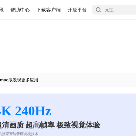
讯
帮助中心
下载客户端
开放平台
mac版发现更多应用
4K 240Hz
超清画质 超高帧率 极致视觉体验
讯独家智能音画调校技术