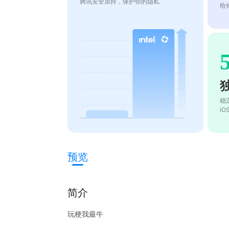
腾讯安全加持，保护你的隐私
给
稳
i
预览
简介
玩梗我最牛