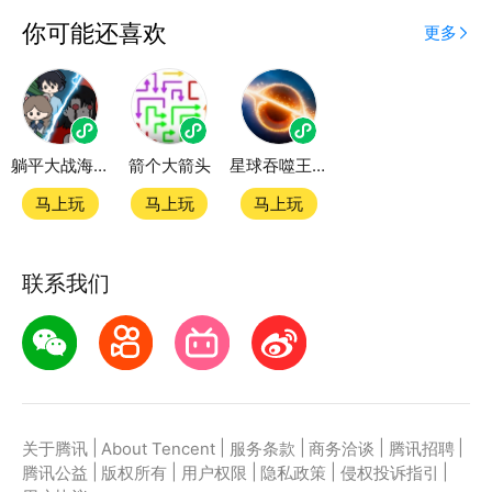
应用宝为腾讯官方游戏平台，收录海量正版授权的高热
你可能还喜欢
更多
度精品小游戏。直接搜索或者在小游戏 tab 发现热门
我真没想逆袭啊小游戏双平台畅玩
躺平大战海王2026
箭个大箭头
星球吞噬王者
官方授权，在电脑上和手机上双端都能直接畅玩微信小
游戏
马上玩
马上玩
马上玩
如何在应用宝上玩微信小游戏？
联系我们
第一步：点击下载应用宝客户端，第二步：一键登录，
第三步：直接拉起微信小游戏我真没想逆袭啊畅玩
|
|
|
|
|
关于腾讯
About Tencent
服务条款
商务洽谈
腾讯招聘
|
|
|
|
|
腾讯公益
版权所有
用户权限
隐私政策
侵权投诉指引