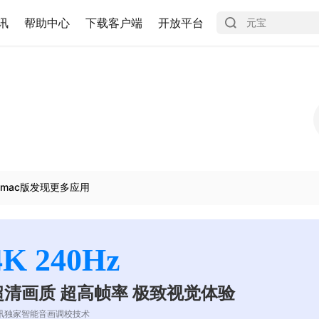
讯
帮助中心
下载客户端
开放平台
mac版发现更多应用
4K 240Hz
超清画质 超高帧率 极致视觉体验
讯独家智能音画调校技术