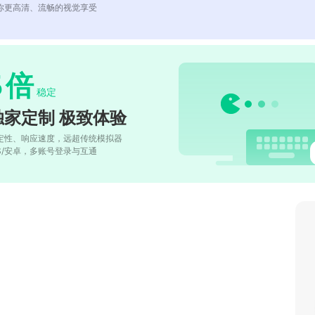
你更高清、流畅的视觉享受
5
倍
稳定
独家定制 极致体验
定性、响应速度，远超传统模拟器
OS/安卓，多账号登录与互通