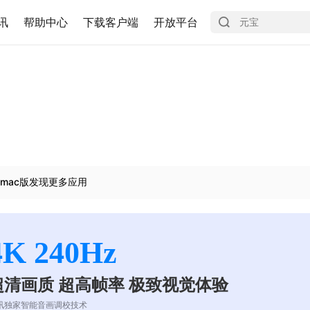
讯
帮助中心
下载客户端
开放平台
mac版发现更多应用
4K 240Hz
超清画质 超高帧率 极致视觉体验
讯独家智能音画调校技术