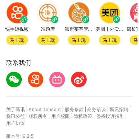
快手短视频
准题库
颖橙密室管家SmartOrange
美团丨外卖团购特价美食酒店电影
马上玩
马上玩
马上玩
马上玩
马
联系我们
|
|
|
|
|
关于腾讯
About Tencent
服务条款
商务洽谈
腾讯招聘
|
|
|
|
|
腾讯公益
版权所有
用户权限
隐私政策
侵权投诉指引
用户协议
版本号:
9.2.5