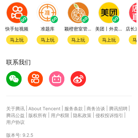
快手短视频
准题库
颖橙密室管家SmartOrange
美团丨外卖团购特价美食酒店电影
马上玩
马上玩
马上玩
马上玩
马
联系我们
|
|
|
|
|
关于腾讯
About Tencent
服务条款
商务洽谈
腾讯招聘
|
|
|
|
|
腾讯公益
版权所有
用户权限
隐私政策
侵权投诉指引
用户协议
版本号:
9.2.5