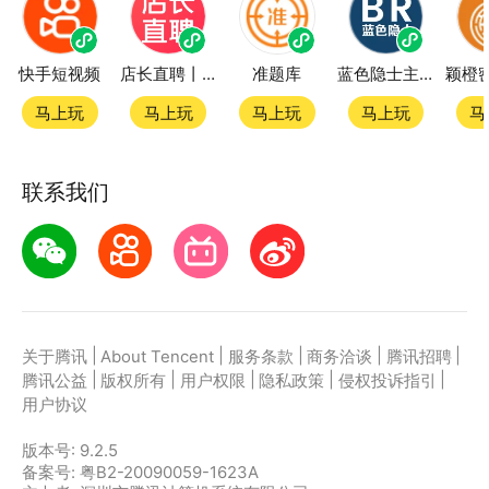
快手短视频
店长直聘丨求职招聘找工作
准题库
蓝色隐士主题站
马上玩
马上玩
马上玩
马上玩
马
联系我们
|
|
|
|
|
关于腾讯
About Tencent
服务条款
商务洽谈
腾讯招聘
|
|
|
|
|
腾讯公益
版权所有
用户权限
隐私政策
侵权投诉指引
用户协议
版本号:
9.2.5
备案号: 粤B2-20090059-1623A