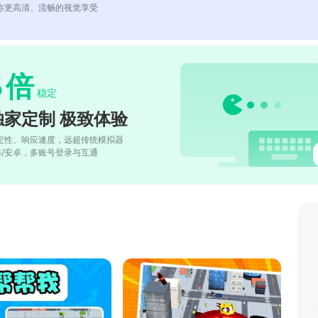
你更高清、流畅的视觉享受
5
倍
稳定
独家定制 极致体验
定性、响应速度，远超传统模拟器
OS/安卓，多账号登录与互通