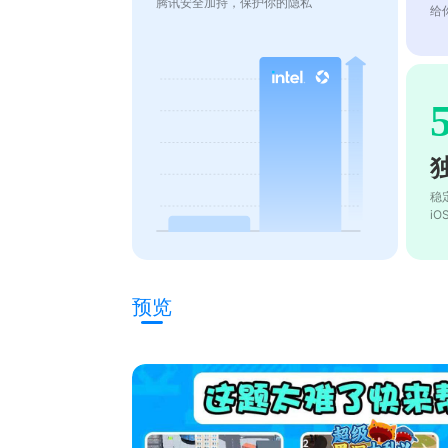
腾讯安全加持，保护你的隐私
给
稳
i
预览