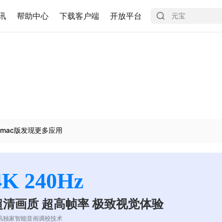
讯
帮助中心
下载客户端
开放平台
mac版发现更多应用
4K 240Hz
超清画质 超高帧率 极致视觉体验
讯独家智能音画调校技术