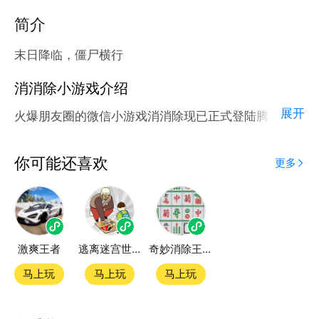
简介
末日降临，僵尸横行
消消除小游戏介绍
展开
火爆朋友圈的微信小游戏消消除现已正式登陆腾讯应用
宝官方平台。
应用宝为腾讯官方游戏平台，收录海量正版授权的高热
你可能还喜欢
更多
度精品小游戏。直接搜索或者在小游戏 tab 发现热门
消消除小游戏双平台畅玩
激爽王者
逃离迷宫世界
奇妙消除王游戏
官方授权，在电脑上和手机上双端都能直接畅玩微信小
游戏
马上玩
马上玩
马上玩
如何在应用宝上玩微信小游戏？