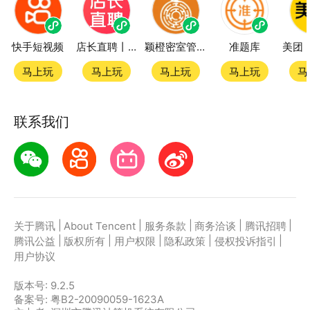
快手短视频
店长直聘丨求职招聘找工作
颖橙密室管家SmartOrange
准题库
马上玩
马上玩
马上玩
马上玩
马
联系我们
|
|
|
|
|
关于腾讯
About Tencent
服务条款
商务洽谈
腾讯招聘
|
|
|
|
|
腾讯公益
版权所有
用户权限
隐私政策
侵权投诉指引
用户协议
版本号:
9.2.5
备案号: 粤B2-20090059-1623A