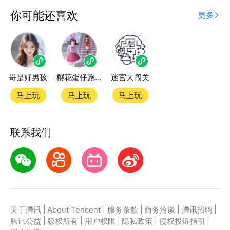
应用宝为腾讯官方游戏平台，收录海量正版授权的高热
你可能还喜欢
更多
度精品小游戏。直接搜索或者在小游戏 tab 发现热门
躲猫猫世界小游戏双平台畅玩
哥是好男孩
樱花蛋仔跑酷游戏
迷宫大闯关
官方授权，在电脑上和手机上双端都能直接畅玩微信小
游戏
马上玩
马上玩
马上玩
如何在应用宝上玩微信小游戏？
联系我们
第一步：点击下载应用宝客户端，第二步：一键登录，
第三步：直接拉起微信小游戏躲猫猫世界畅玩
|
|
|
|
|
关于腾讯
About Tencent
服务条款
商务洽谈
腾讯招聘
|
|
|
|
|
腾讯公益
版权所有
用户权限
隐私政策
侵权投诉指引