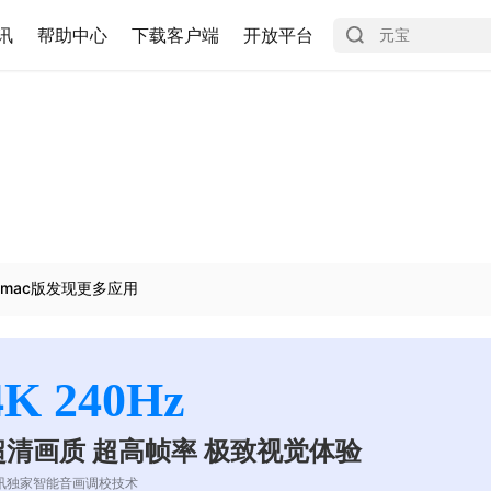
讯
帮助中心
下载客户端
开放平台
mac版发现更多应用
4K 240Hz
超清画质 超高帧率 极致视觉体验
讯独家智能音画调校技术